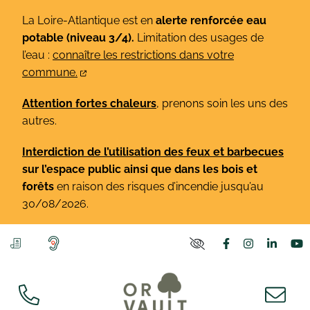
Gestion des traceurs
Aller
La Loire-Atlantique est en
alerte renforcée eau
au
potable (niveau 3/4).
Limitation des usages de
contenu
l’eau :
connaître les restrictions dans votre
commune.
Attention fortes chaleurs
, prenons soin les uns des
autres.
Interdiction de l’utilisation des feux et barbecues
sur l’espace public ainsi que dans les bois et
forêts
en raison des risques d’incendie jusqu’au
30/08/2026.
Lien vers le co
Lien vers l
Lien v
L
PARAMÈTRES D'ACCE