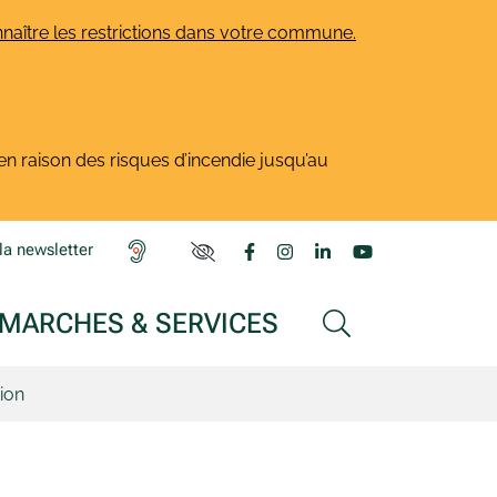
naître les restrictions dans votre commune.
en raison des risques d’incendie jusqu’au
Lien vers le compte Facebook
Lien vers le compte Insta
Lien vers le compte L
Lien vers la ch
la newsletter
PARAMÈTRES D'ACCESSIBILITÉ
MARCHES & SERVICES
AFFICHER LA
ion