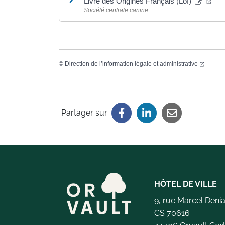
Livre des Origines Français (Lof)
Société centrale canine
©
Direction de l’information légale et administrative
Partager sur
HÔTEL DE VILLE
9, rue Marcel Deni
CS 70616