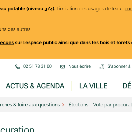
eau potable (niveau 3/4).
Limitation des usages de l’eau :
con
uns des autres.
rbecues
sur l’espace public ainsi que dans les bois et forêts
02 51 78 31 00
Nous écrire
S’abonner à 
ACTUS & AGENDA
LA VILLE
DÉ
ches & foire aux questions
Élections – Vote par procurat
ocuration