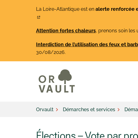
Gestion des traceurs
Aller
La Loire-Atlantique est en
alerte renforcée 
au
contenu
Attention fortes chaleurs
, prenons soin les 
Interdiction de l’utilisation des feux et ba
30/08/2026.
Orvault
Démarches et services
Démar
Élections – Vote par pr