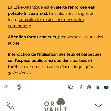
Gestion des traceurs
Aller
La Loire-Atlantique est en
alerte renforcée eau
au
potable (niveau 3/4).
Limitation des usages de
contenu
l’eau :
connaître les restrictions dans votre
commune.
Attention fortes chaleurs
, prenons soin les uns des
autres.
Interdiction de l’utilisation des feux et barbecues
sur l’espace public ainsi que dans les bois et
forêts
en raison des risques d’incendie jusqu’au
30/08/2026.
Lien vers le co
Lien vers l
Lien v
L
PARAMÈTRES D'ACCE