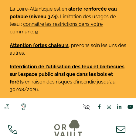
Gestion des traceurs
Aller
La Loire-Atlantique est en
alerte renforcée eau
au
potable (niveau 3/4).
Limitation des usages de
contenu
l’eau :
connaître les restrictions dans votre
commune.
Attention fortes chaleurs
, prenons soin les uns des
autres.
Interdiction de l’utilisation des feux et barbecues
sur l’espace public ainsi que dans les bois et
forêts
en raison des risques d’incendie jusqu’au
30/08/2026.
Lien vers le co
Lien vers l
Lien v
L
PARAMÈTRES D'ACCE