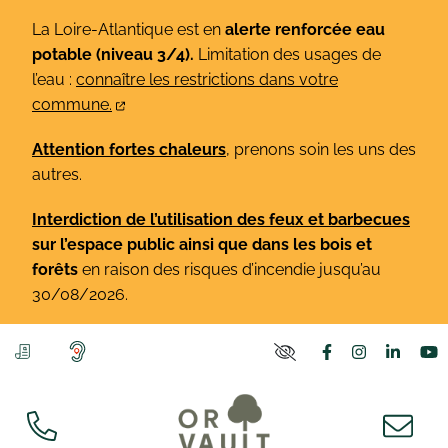
Gestion des traceurs
Aller
La Loire-Atlantique est en
alerte renforcée eau
au
potable (niveau 3/4).
Limitation des usages de
contenu
l’eau :
connaître les restrictions dans votre
commune.
Attention fortes chaleurs
, prenons soin les uns des
autres.
Interdiction de l’utilisation des feux et barbecues
sur l’espace public ainsi que dans les bois et
forêts
en raison des risques d’incendie jusqu’au
30/08/2026.
Lien vers le co
Lien vers l
Lien v
L
PARAMÈTRES D'ACCE