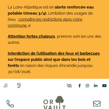
Gestion des traceurs
Aller
La Loire-Atlantique est en
alerte renforcée eau
au
potable (niveau 3/4).
Limitation des usages de
contenu
l’eau :
connaître les restrictions dans votre
commune.
Attention fortes chaleurs
, prenons soin les uns des
autres.
Interdiction de l’utilisation des feux et barbecues
sur l’espace public ainsi que dans les bois et
forêts
en raison des risques d’incendie jusqu’au
30/08/2026.
Lien vers le co
Lien vers l
Lien v
L
PARAMÈTRES D'ACCE