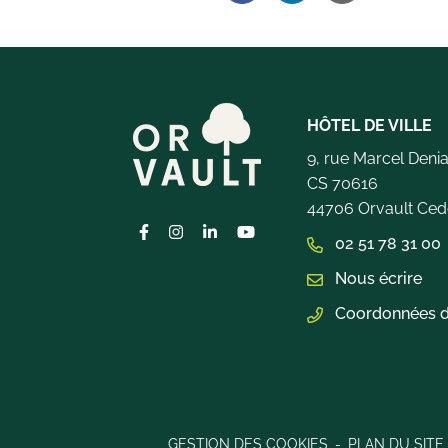
HÔTEL DE VILLE
9, rue Marcel Deni
CS 70616
44706 Orvault Ced
Lien vers le compte Facebook
Lien vers le compte Instagram
Lien vers le compte Linkedin
Lien vers la chaîne Youtub
02 51 78 31 00
Nous écrire
Coordonnées d
GESTION DES COOKIES
PLAN DU SITE