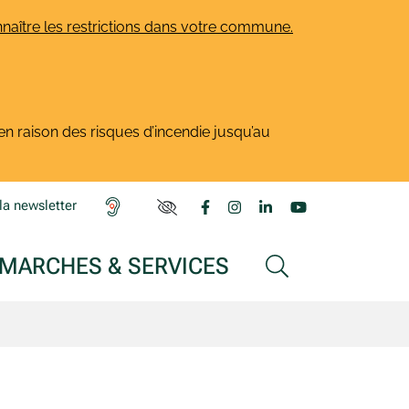
naître les restrictions dans votre commune.
en raison des risques d’incendie jusqu’au
Lien vers le compte Facebook
Lien vers le compte Insta
Lien vers le compte L
Lien vers la ch
la newsletter
PARAMÈTRES D'ACCESSIBILITÉ
MARCHES & SERVICES
AFFICHER LA