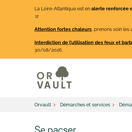
Gestion des traceurs
Aller
La Loire-Atlantique est en
alerte renforcée 
au
contenu
Attention fortes chaleurs
, prenons soin les 
Interdiction de l’utilisation des feux et ba
30/08/2026.
Orvault
Démarches et services
Démar
Se pacser