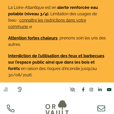
Gestion des traceurs
Aller
La Loire-Atlantique est en
alerte renforcée eau
au
potable (niveau 3/4).
Limitation des usages de
contenu
l’eau :
connaître les restrictions dans votre
commune.
Attention fortes chaleurs
, prenons soin les uns des
autres.
Interdiction de l’utilisation des feux et barbecues
sur l’espace public ainsi que dans les bois et
forêts
en raison des risques d’incendie jusqu’au
30/08/2026.
Lien vers le co
Lien vers l
Lien v
L
PARAMÈTRES D'ACCE