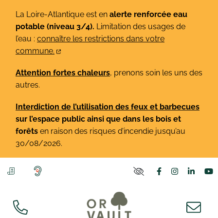
Gestion des traceurs
Aller
La Loire-Atlantique est en
alerte renforcée eau
au
potable (niveau 3/4).
Limitation des usages de
contenu
l’eau :
connaître les restrictions dans votre
commune.
Attention fortes chaleurs
, prenons soin les uns des
autres.
Interdiction de l’utilisation des feux et barbecues
sur l’espace public ainsi que dans les bois et
forêts
en raison des risques d’incendie jusqu’au
30/08/2026.
Lien vers le co
Lien vers l
Lien v
L
PARAMÈTRES D'ACCE