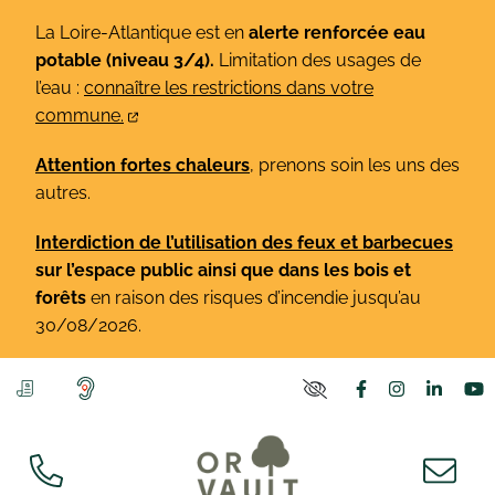
Gestion des traceurs
Aller
La Loire-Atlantique est en
alerte renforcée eau
au
potable (niveau 3/4).
Limitation des usages de
contenu
l’eau :
connaître les restrictions dans votre
commune.
Attention fortes chaleurs
, prenons soin les uns des
autres.
Interdiction de l’utilisation des feux et barbecues
sur l’espace public ainsi que dans les bois et
forêts
en raison des risques d’incendie jusqu’au
30/08/2026.
Lien vers le co
Lien vers l
Lien v
L
PARAMÈTRES D'ACCE