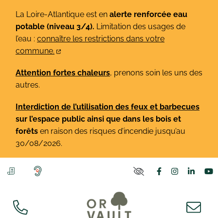
Gestion des traceurs
Aller
La Loire-Atlantique est en
alerte renforcée eau
au
potable (niveau 3/4).
Limitation des usages de
contenu
l’eau :
connaître les restrictions dans votre
commune.
Attention fortes chaleurs
, prenons soin les uns des
autres.
Interdiction de l’utilisation des feux et barbecues
sur l’espace public ainsi que dans les bois et
forêts
en raison des risques d’incendie jusqu’au
30/08/2026.
Lien vers le co
Lien vers l
Lien v
L
PARAMÈTRES D'ACCE