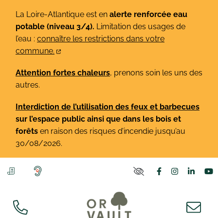
Gestion des traceurs
Aller
La Loire-Atlantique est en
alerte renforcée eau
au
potable (niveau 3/4).
Limitation des usages de
contenu
l’eau :
connaître les restrictions dans votre
commune.
Attention fortes chaleurs
, prenons soin les uns des
autres.
Interdiction de l’utilisation des feux et barbecues
sur l’espace public ainsi que dans les bois et
forêts
en raison des risques d’incendie jusqu’au
30/08/2026.
Lien vers le co
Lien vers l
Lien v
L
PARAMÈTRES D'ACCE