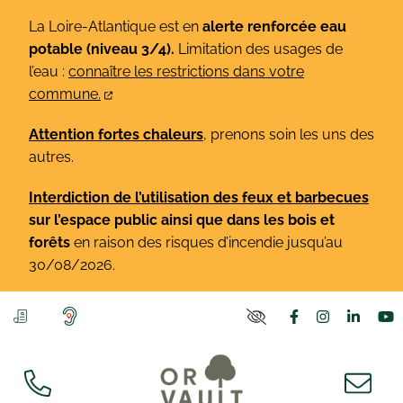
Gestion des traceurs
Aller
La Loire-Atlantique est en
alerte renforcée eau
au
potable (niveau 3/4).
Limitation des usages de
contenu
l’eau :
connaître les restrictions dans votre
commune.
Attention fortes chaleurs
, prenons soin les uns des
autres.
Interdiction de l’utilisation des feux et barbecues
sur l’espace public ainsi que dans les bois et
forêts
en raison des risques d’incendie jusqu’au
30/08/2026.
Lien vers le co
Lien vers l
Lien v
L
PARAMÈTRES D'ACCE