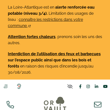
Gestion des traceurs
Aller
La Loire-Atlantique est en
alerte renforcée eau
au
potable (niveau 3/4).
Limitation des usages de
contenu
l’eau :
connaître les restrictions dans votre
commune.
Attention fortes chaleurs
, prenons soin les uns des
autres.
Interdiction de l’utilisation des feux et barbecues
sur l’espace public ainsi que dans les bois et
forêts
en raison des risques d’incendie jusqu’au
30/08/2026.
Lien vers le co
Lien vers l
Lien v
L
PARAMÈTRES D'ACCE