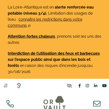
Gestion des traceurs
Aller
La Loire-Atlantique est en
alerte renforcée eau
au
potable (niveau 3/4).
Limitation des usages de
contenu
l’eau :
connaître les restrictions dans votre
commune.
Attention fortes chaleurs
, prenons soin les uns des
autres.
Interdiction de l’utilisation des feux et barbecues
sur l’espace public ainsi que dans les bois et
forêts
en raison des risques d’incendie jusqu’au
30/08/2026.
Lien vers le co
Lien vers l
Lien v
L
PARAMÈTRES D'ACCE