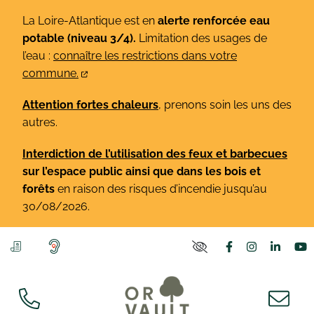
Gestion des traceurs
Aller
La Loire-Atlantique est en
alerte renforcée eau
au
potable (niveau 3/4).
Limitation des usages de
contenu
l’eau :
connaître les restrictions dans votre
commune.
Attention fortes chaleurs
, prenons soin les uns des
autres.
Interdiction de l’utilisation des feux et barbecues
sur l’espace public ainsi que dans les bois et
forêts
en raison des risques d’incendie jusqu’au
30/08/2026.
Lien vers le co
Lien vers l
Lien v
L
PARAMÈTRES D'ACCE