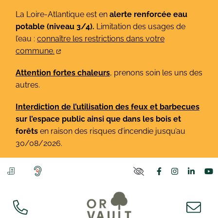
Gestion des traceurs
Aller
La Loire-Atlantique est en
alerte renforcée eau
au
potable (niveau 3/4).
Limitation des usages de
contenu
l’eau :
connaître les restrictions dans votre
commune.
Attention fortes chaleurs
, prenons soin les uns des
autres.
Interdiction de l’utilisation des feux et barbecues
sur l’espace public ainsi que dans les bois et
forêts
en raison des risques d’incendie jusqu’au
30/08/2026.
Lien vers le co
Lien vers l
Lien v
L
PARAMÈTRES D'ACCE