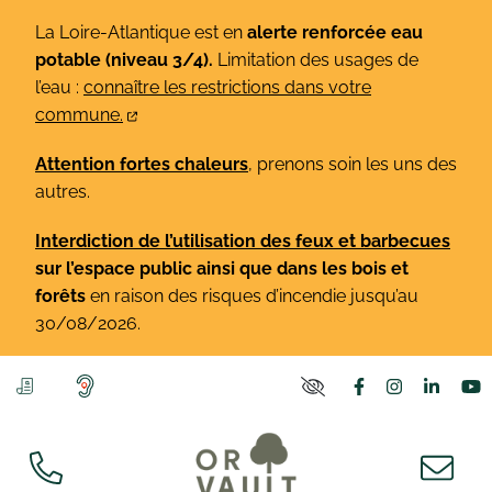
Gestion des traceurs
Aller
La Loire-Atlantique est en
alerte renforcée eau
au
potable (niveau 3/4).
Limitation des usages de
contenu
l’eau :
connaître les restrictions dans votre
commune.
Attention fortes chaleurs
, prenons soin les uns des
autres.
Interdiction de l’utilisation des feux et barbecues
sur l’espace public ainsi que dans les bois et
forêts
en raison des risques d’incendie jusqu’au
30/08/2026.
Lien vers le co
Lien vers l
Lien v
L
PARAMÈTRES D'ACCE