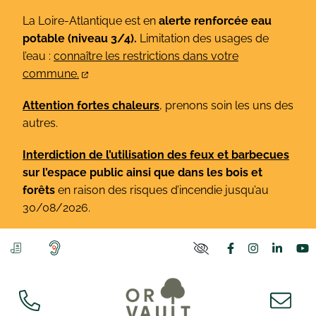
Gestion des traceurs
Aller
La Loire-Atlantique est en
alerte renforcée eau
au
potable (niveau 3/4).
Limitation des usages de
contenu
l’eau :
connaître les restrictions dans votre
commune.
Attention fortes chaleurs
, prenons soin les uns des
autres.
Interdiction de l’utilisation des feux et barbecues
sur l’espace public ainsi que dans les bois et
forêts
en raison des risques d’incendie jusqu’au
30/08/2026.
Lien vers le co
Lien vers l
Lien v
L
PARAMÈTRES D'ACCE