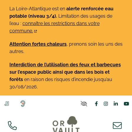
Gestion des traceurs
Aller
La Loire-Atlantique est en
alerte renforcée eau
au
potable (niveau 3/4).
Limitation des usages de
contenu
l’eau :
connaître les restrictions dans votre
commune.
Attention fortes chaleurs
, prenons soin les uns des
autres.
Interdiction de l’utilisation des feux et barbecues
sur l’espace public ainsi que dans les bois et
forêts
en raison des risques d’incendie jusqu’au
30/08/2026.
Lien vers le co
Lien vers l
Lien v
L
PARAMÈTRES D'ACCE