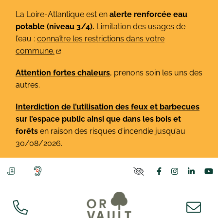
Gestion des traceurs
Aller
La Loire-Atlantique est en
alerte renforcée eau
au
potable (niveau 3/4).
Limitation des usages de
contenu
l’eau :
connaître les restrictions dans votre
commune.
Attention fortes chaleurs
, prenons soin les uns des
autres.
Interdiction de l’utilisation des feux et barbecues
sur l’espace public ainsi que dans les bois et
forêts
en raison des risques d’incendie jusqu’au
30/08/2026.
Lien vers le co
Lien vers l
Lien v
L
PARAMÈTRES D'ACCE