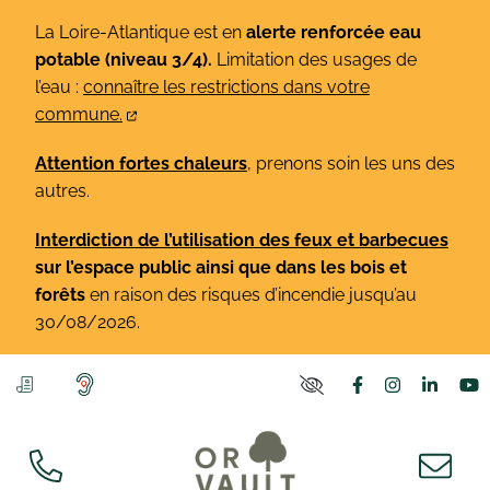
Gestion des traceurs
Aller
La Loire-Atlantique est en
alerte renforcée eau
au
potable (niveau 3/4).
Limitation des usages de
contenu
l’eau :
connaître les restrictions dans votre
commune.
Attention fortes chaleurs
, prenons soin les uns des
autres.
Interdiction de l’utilisation des feux et barbecues
sur l’espace public ainsi que dans les bois et
forêts
en raison des risques d’incendie jusqu’au
30/08/2026.
Lien vers le co
Lien vers l
Lien v
L
PARAMÈTRES D'ACCE