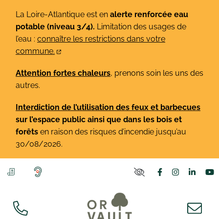
Gestion des traceurs
Aller
La Loire-Atlantique est en
alerte renforcée eau
au
potable (niveau 3/4).
Limitation des usages de
contenu
l’eau :
connaître les restrictions dans votre
commune.
Attention fortes chaleurs
, prenons soin les uns des
autres.
Interdiction de l’utilisation des feux et barbecues
sur l’espace public ainsi que dans les bois et
forêts
en raison des risques d’incendie jusqu’au
30/08/2026.
Lien vers le co
Lien vers l
Lien v
L
PARAMÈTRES D'ACCE