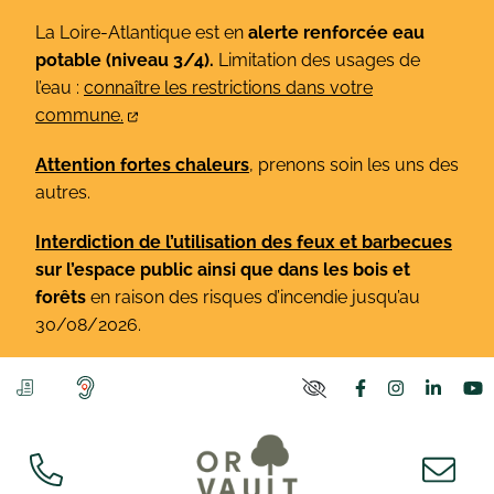
Gestion des traceurs
Aller
La Loire-Atlantique est en
alerte renforcée eau
au
potable (niveau 3/4).
Limitation des usages de
contenu
l’eau :
connaître les restrictions dans votre
commune.
Attention fortes chaleurs
, prenons soin les uns des
autres.
Interdiction de l’utilisation des feux et barbecues
sur l’espace public ainsi que dans les bois et
forêts
en raison des risques d’incendie jusqu’au
30/08/2026.
Lien vers le co
Lien vers l
Lien v
L
PARAMÈTRES D'ACCE