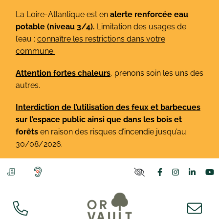
Gestion des traceurs
Aller
La Loire-Atlantique est en
alerte renforcée eau
au
potable (niveau 3/4).
Limitation des usages de
contenu
l’eau :
connaître les restrictions dans votre
commune.
Attention fortes chaleurs
,
prenons soin les uns des
autres.
Interdiction de l’utilisation des feux et barbecues
sur l’espace public ainsi que dans les bois et
forêts
en raison des risques d’incendie jusqu’au
30/08/2026.
Lien vers le co
Lien vers l
Lien v
L
PARAMÈTRES D'ACCE