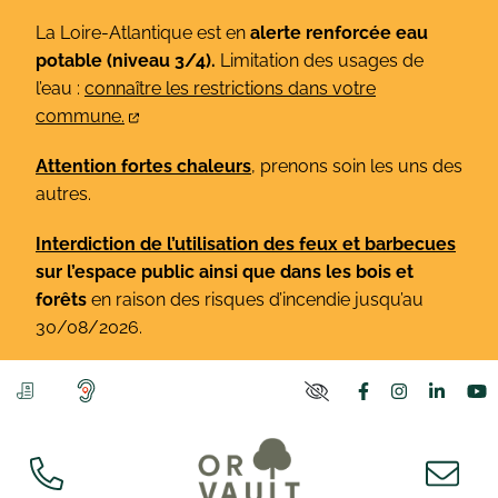
Gestion des traceurs
Aller
La Loire-Atlantique est en
alerte renforcée eau
au
potable (niveau 3/4).
Limitation des usages de
contenu
l’eau :
connaître les restrictions dans votre
commune.
Attention fortes chaleurs
, prenons soin les uns des
autres.
Interdiction de l’utilisation des feux et barbecues
sur l’espace public ainsi que dans les bois et
forêts
en raison des risques d’incendie jusqu’au
30/08/2026.
Lien vers le co
Lien vers l
Lien v
L
PARAMÈTRES D'ACCE