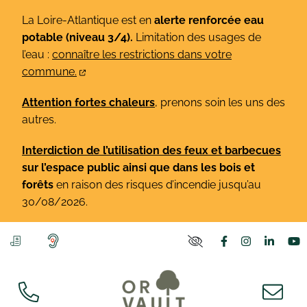
Gestion des traceurs
Aller
La Loire-Atlantique est en
alerte renforcée eau
au
potable (niveau 3/4).
Limitation des usages de
contenu
l’eau :
connaître les restrictions dans votre
commune.
Attention fortes chaleurs
, prenons soin les uns des
autres.
Interdiction de l’utilisation des feux et barbecues
sur l’espace public ainsi que dans les bois et
forêts
en raison des risques d’incendie jusqu’au
30/08/2026.
Lien vers le co
Lien vers l
Lien v
L
PARAMÈTRES D'ACCE