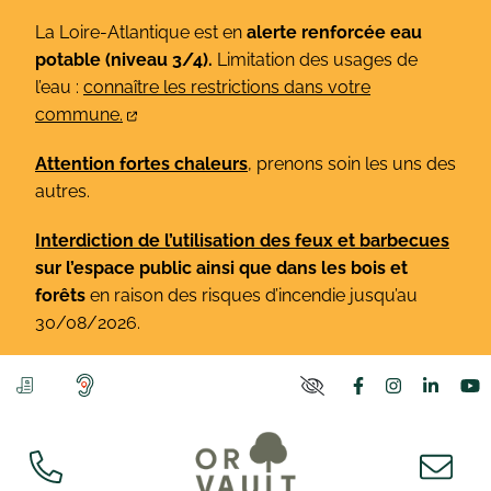
Gestion des traceurs
Aller
La Loire-Atlantique est en
alerte renforcée eau
au
potable (niveau 3/4).
Limitation des usages de
contenu
l’eau :
connaître les restrictions dans votre
commune.
Attention fortes chaleurs
, prenons soin les uns des
autres.
Interdiction de l’utilisation des feux et barbecues
sur l’espace public ainsi que dans les bois et
forêts
en raison des risques d’incendie jusqu’au
30/08/2026.
Lien vers le co
Lien vers l
Lien v
L
PARAMÈTRES D'ACCE