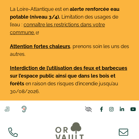
Gestion des traceurs
Aller
La Loire-Atlantique est en
alerte renforcée eau
au
potable (niveau 3/4).
Limitation des usages de
contenu
l’eau :
connaître les restrictions dans votre
commune.
Attention fortes chaleurs
, prenons soin les uns des
autres.
Interdiction de l’utilisation des feux et barbecues
sur l’espace public ainsi que dans les bois et
forêts
en raison des risques d’incendie jusqu’au
30/08/2026.
Lien vers le co
Lien vers l
Lien v
L
PARAMÈTRES D'ACCE