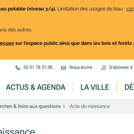
eau potable (niveau 3/4).
Limitation des usages de l’eau :
con
uns des autres.
rbecues
sur l’espace public ainsi que dans les bois et forêts
02 51 78 31 00
Nous écrire
S’abonner à 
ACTUS & AGENDA
LA VILLE
DÉ
ches & foire aux questions
Acte de naissance
aissance