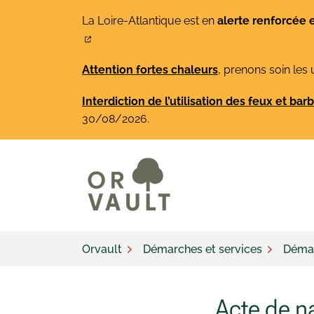
Gestion des traceurs
Aller
La Loire-Atlantique est en
alerte renforcée 
au
contenu
Attention fortes chaleurs
, prenons soin les 
Interdiction de l’utilisation des feux et ba
30/08/2026.
Orvault
Démarches et services
Démar
Acte de n