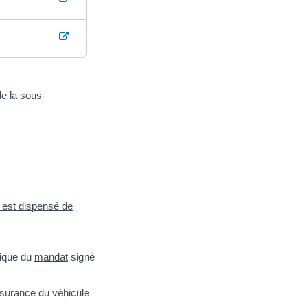
de la sous-
l est dispensé de
rique du
mandat
signé
assurance du véhicule