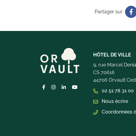
Partager sur
HÔTEL DE VILLE
9, rue Marcel Deni
CS 70616
44706 Orvault Ced
Lien vers le compte Facebook
Lien vers le compte Instagram
Lien vers le compte Linkedin
Lien vers la chaîne Youtub
02 51 78 31 00
Nous écrire
Coordonnées d