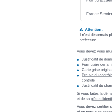
Point d'accue
France Service
Attention :
il n’est désormais 
préfecture.
Vous devez vous muni
Justificatif de domi
Formulaire
cerfa 
Carte grise origina
Preuve du contrôl
contrôle
Justificatif du ch
Si vous faites la dé
et de sa
pièce d’identi
Vous devez certifier 
et
un permis de condui