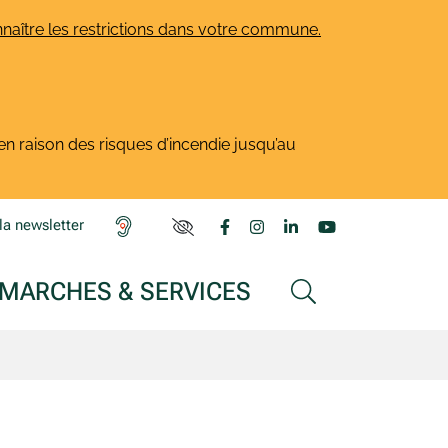
naître les restrictions dans votre commune.
en raison des risques d’incendie jusqu’au
Lien vers le compte Facebook
Lien vers le compte Insta
Lien vers le compte L
Lien vers la ch
la newsletter
PARAMÈTRES D'ACCESSIBILITÉ
MARCHES & SERVICES
AFFICHER LA