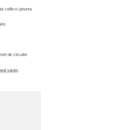
s celle-ci pourra
ire.
met de circuler
peut varier
.