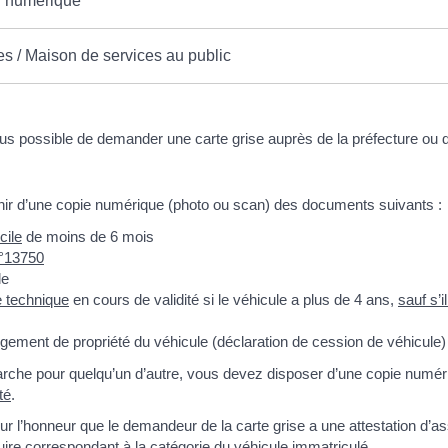
il numérique
s / Maison de services au public
plus possible de demander une carte grise auprès de la préfecture ou 
r d’une copie numérique (photo ou scan) des documents suivants :
cile
de moins de 6 mois
n°13750
le
e technique
en cours de validité si le véhicule a plus de 4 ans,
sauf s’i
angement de propriété du véhicule (déclaration de cession de véhicule)
marche pour quelqu’un d’autre, vous devez disposer d’une copie numé
té
.
sur l’honneur que le demandeur de la carte grise a une attestation d’
re correspondant à la catégorie du véhicule immatriculé.