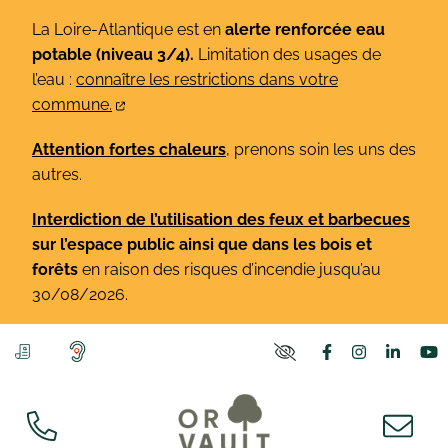
Gestion des traceurs
Aller
La Loire-Atlantique est en
alerte renforcée eau
au
potable (niveau 3/4).
Limitation des usages de
contenu
l’eau :
connaître les restrictions dans votre
commune.
Attention fortes chaleurs
, prenons soin les uns des
autres.
Interdiction de l’utilisation des feux et barbecues
sur l’espace public ainsi que dans les bois et
forêts
en raison des risques d’incendie jusqu’au
30/08/2026.
Lien vers le co
Lien vers l
Lien v
L
PARAMÈTRES D'ACCE