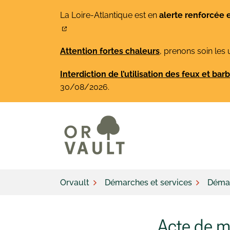
Gestion des traceurs
Aller
La Loire-Atlantique est en
alerte renforcée 
au
contenu
Attention fortes chaleurs
, prenons soin les 
Interdiction de l’utilisation des feux et ba
30/08/2026.
Orvault
Démarches et services
Démar
Acte de m