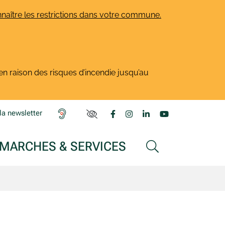
naître les restrictions dans votre commune.
en raison des risques d’incendie jusqu’au
Lien vers le compte Facebook
Lien vers le compte Insta
Lien vers le compte L
Lien vers la ch
la newsletter
PARAMÈTRES D'ACCESSIBILITÉ
MARCHES & SERVICES
AFFICHER LA