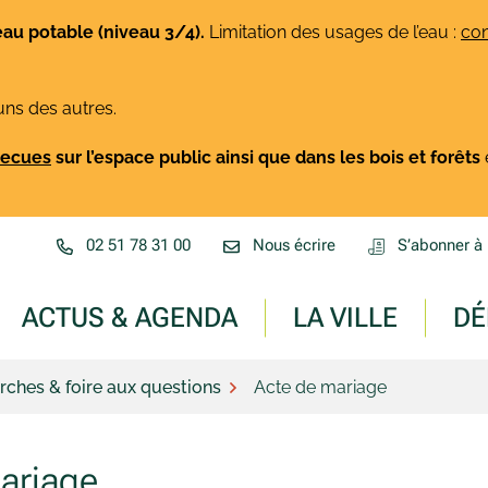
eau potable (niveau 3/4).
Limitation des usages de l’eau :
con
uns des autres.
rbecues
sur l’espace public ainsi que dans les bois et forêts
02 51 78 31 00
Nous écrire
S’abonner à 
ACTUS & AGENDA
LA VILLE
DÉ
ches & foire aux questions
Acte de mariage
ariage