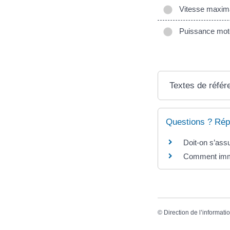
Vitesse maxima
Puissance mote
Textes de référ
Questions ? Rép
Doit-on s’assu
Comment imma
©
Direction de l’informati