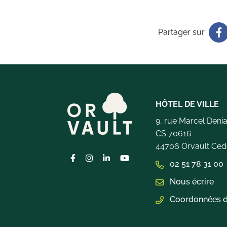
Partager sur
HÔTEL DE VILLE
9, rue Marcel Deni
CS 70616
44706 Orvault Ced
Lien vers le compte Facebook
Lien vers le compte Instagram
Lien vers le compte Linkedin
Lien vers la chaîne Youtub
02 51 78 31 00
Nous écrire
Coordonnées d