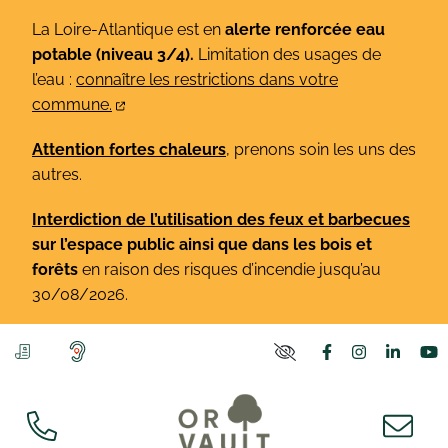
Gestion des traceurs
Aller
La Loire-Atlantique est en
alerte renforcée eau
au
potable (niveau 3/4).
Limitation des usages de
contenu
l’eau :
connaître les restrictions dans votre
commune.
Attention fortes chaleurs
, prenons soin les uns des
autres.
Interdiction de l’utilisation des feux et barbecues
sur l’espace public ainsi que dans les bois et
forêts
en raison des risques d’incendie jusqu’au
30/08/2026.
Lien vers le co
Lien vers l
Lien v
L
PARAMÈTRES D'ACCE