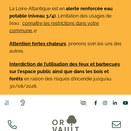
Gestion des traceurs
Aller
La Loire-Atlantique est en
alerte renforcée eau
au
potable (niveau 3/4).
Limitation des usages de
contenu
l’eau :
connaître les restrictions dans votre
commune.
Attention fortes chaleurs
, prenons soin les uns des
autres.
Interdiction de l’utilisation des feux et barbecues
sur l’espace public ainsi que dans les bois et
forêts
en raison des risques d’incendie jusqu’au
30/08/2026.
Lien vers le co
Lien vers l
Lien v
L
PARAMÈTRES D'ACCE