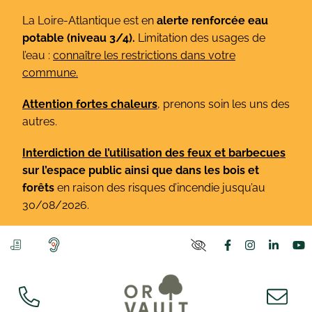
Gestion des traceurs
Aller
La Loire-Atlantique est en
alerte renforcée eau
au
potable (niveau 3/4).
Limitation des usages de
contenu
l’eau :
connaître les restrictions dans votre
commune.
Attention fortes chaleurs
,
prenons soin les uns des
autres.
Interdiction de l’utilisation des feux et barbecues
sur l’espace public ainsi que dans les bois et
forêts
en raison des risques d’incendie jusqu’au
30/08/2026.
Lien vers le co
Lien vers l
Lien v
L
PARAMÈTRES D'ACCE