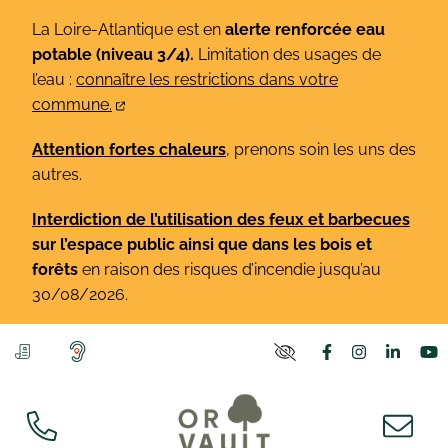
Gestion des traceurs
Aller
La Loire-Atlantique est en
alerte renforcée eau
au
potable (niveau 3/4).
Limitation des usages de
contenu
l’eau :
connaître les restrictions dans votre
commune.
Attention fortes chaleurs
, prenons soin les uns des
autres.
Interdiction de l’utilisation des feux et barbecues
sur l’espace public ainsi que dans les bois et
forêts
en raison des risques d’incendie jusqu’au
30/08/2026.
Lien vers le co
Lien vers l
Lien v
L
PARAMÈTRES D'ACCE