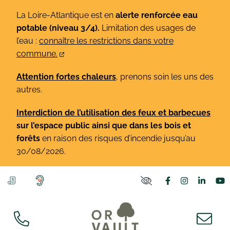
Gestion des traceurs
Aller
La Loire-Atlantique est en
alerte renforcée eau
au
potable (niveau 3/4).
Limitation des usages de
contenu
l’eau :
connaître les restrictions dans votre
commune.
Attention fortes chaleurs
, prenons soin les uns des
autres.
Interdiction de l’utilisation des feux et barbecues
sur l’espace public ainsi que dans les bois et
forêts
en raison des risques d’incendie jusqu’au
30/08/2026.
Lien vers le co
Lien vers l
Lien v
L
PARAMÈTRES D'ACCE