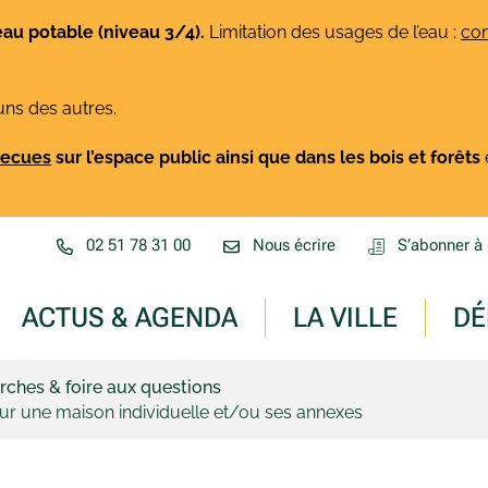
eau potable (niveau 3/4).
Limitation des usages de l’eau :
con
uns des autres.
rbecues
sur l’espace public ainsi que dans les bois et forêts
02 51 78 31 00
Nous écrire
S’abonner à 
ACTUS & AGENDA
LA VILLE
DÉ
ches & foire aux questions
our une maison individuelle et/ou ses annexes