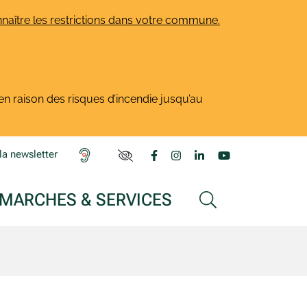
naître les restrictions dans votre commune.
en raison des risques d’incendie jusqu’au
Lien vers le compte Facebook
Lien vers le compte Insta
Lien vers le compte L
Lien vers la ch
la newsletter
PARAMÈTRES D'ACCESSIBILITÉ
MARCHES & SERVICES
AFFICHER LA