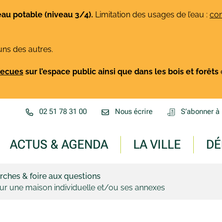
eau potable (niveau 3/4).
Limitation des usages de l’eau :
con
uns des autres.
rbecues
sur l’espace public ainsi que dans les bois et forêts
02 51 78 31 00
Nous écrire
S’abonner à 
ACTUS & AGENDA
LA VILLE
DÉ
ches & foire aux questions
our une maison individuelle et/ou ses annexes