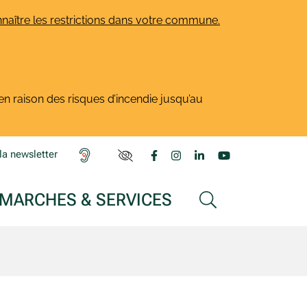
naître les restrictions dans votre commune.
en raison des risques d’incendie jusqu’au
Lien vers le compte Facebook
Lien vers le compte Insta
Lien vers le compte L
Lien vers la ch
la newsletter
PARAMÈTRES D'ACCESSIBILITÉ
MARCHES & SERVICES
AFFICHER LA