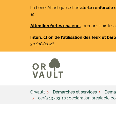
Gestion des traceurs
Aller
La Loire-Atlantique est en
alerte renforcée 
au
contenu
Attention fortes chaleurs
, prenons soin les 
Interdiction de l’utilisation des feux et ba
30/08/2026.
Orvault
Démarches et services
Démar
cerfa 13703*10 : déclaration préalable p