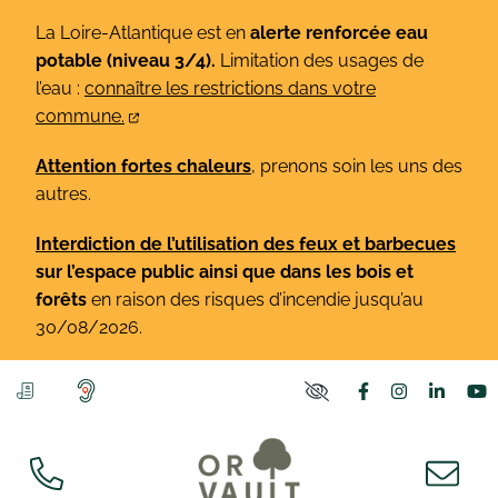
Gestion des traceurs
Aller
La Loire-Atlantique est en
alerte renforcée eau
au
potable (niveau 3/4).
Limitation des usages de
contenu
l’eau :
connaître les restrictions dans votre
commune.
Attention fortes chaleurs
, prenons soin les uns des
autres.
Interdiction de l’utilisation des feux et barbecues
sur l’espace public ainsi que dans les bois et
forêts
en raison des risques d’incendie jusqu’au
30/08/2026.
Lien vers le co
Lien vers l
Lien v
L
PARAMÈTRES D'ACCE