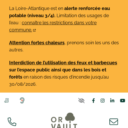
Gestion des traceurs
Aller
La Loire-Atlantique est en
alerte renforcée eau
au
potable (niveau 3/4).
Limitation des usages de
contenu
l’eau :
connaître les restrictions dans votre
commune.
Attention fortes chaleurs
, prenons soin les uns des
autres.
Interdiction de l’utilisation des feux et barbecues
sur l’espace public ainsi que dans les bois et
forêts
en raison des risques d’incendie jusqu’au
30/08/2026.
Lien vers le co
Lien vers l
Lien v
L
PARAMÈTRES D'ACCE