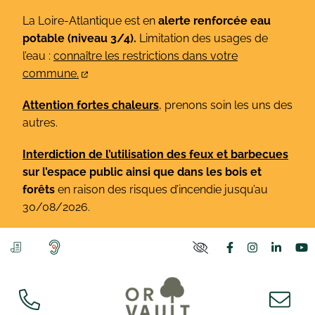
Gestion des traceurs
Aller
La Loire-Atlantique est en
alerte renforcée eau
au
potable (niveau 3/4).
Limitation des usages de
contenu
l’eau :
connaître les restrictions dans votre
commune.
Attention fortes chaleurs
, prenons soin les uns des
autres.
Interdiction de l’utilisation des feux et barbecues
sur l’espace public ainsi que dans les bois et
forêts
en raison des risques d’incendie jusqu’au
30/08/2026.
Lien vers le co
Lien vers l
Lien v
L
PARAMÈTRES D'ACCE