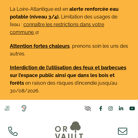
Gestion des traceurs
Aller
La Loire-Atlantique est en
alerte renforcée eau
au
potable (niveau 3/4).
Limitation des usages de
contenu
l’eau :
connaître les restrictions dans votre
commune.
Attention fortes chaleurs
, prenons soin les uns des
autres.
Interdiction de l’utilisation des feux et barbecues
sur l’espace public ainsi que dans les bois et
forêts
en raison des risques d’incendie jusqu’au
30/08/2026.
Lien vers le co
Lien vers l
Lien v
L
PARAMÈTRES D'ACCE