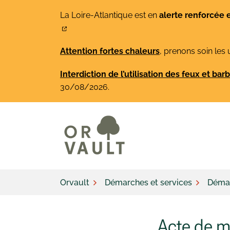
Gestion des traceurs
Aller
La Loire-Atlantique est en
alerte renforcée 
au
contenu
Attention fortes chaleurs
, prenons soin les 
Interdiction de l’utilisation des feux et ba
30/08/2026.
Orvault
Démarches et services
Démar
Acte de m