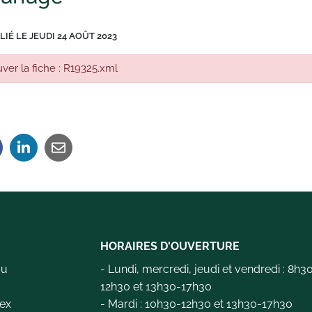
LIÉ LE
JEUDI 24 AOÛT 2023
ver la fiche : R19325.xml
HORAIRES D'OUVERTURE
au
- Lundi, mercredi, jeudi et vendredi : 8h3
12h30 et 13h30-17h30
ex
- Mardi : 10h30-12h30 et 13h30-17h30