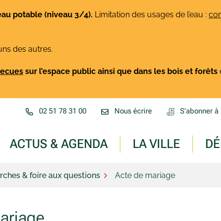
eau potable (niveau 3/4).
Limitation des usages de l’eau :
con
uns des autres.
rbecues
sur l’espace public ainsi que dans les bois et forêts
02 51 78 31 00
Nous écrire
S’abonner à 
ACTUS & AGENDA
LA VILLE
DÉ
ches & foire aux questions
Acte de mariage
ariage