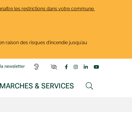
naître les restrictions dans votre commune.
en raison des risques d’incendie jusqu’au
Lien vers le compte Facebook
Lien vers le compte Insta
Lien vers le compte L
Lien vers la ch
la newsletter
PARAMÈTRES D'ACCESSIBILITÉ
MARCHES & SERVICES
AFFICHER LA