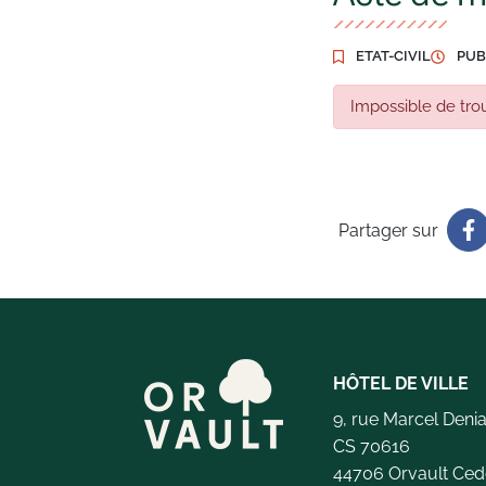
ETAT-CIVIL
PUB
Impossible de trou
Partager sur
HÔTEL DE VILLE
9, rue Marcel Deni
CS 70616
44706 Orvault Ced