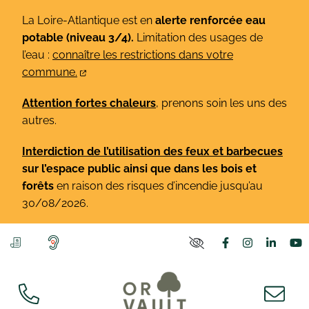
Gestion des traceurs
Aller
La Loire-Atlantique est en
alerte renforcée eau
au
potable (niveau 3/4).
Limitation des usages de
contenu
l’eau :
connaître les restrictions dans votre
commune.
Attention fortes chaleurs
, prenons soin les uns des
autres.
Interdiction de l’utilisation des feux et barbecues
sur l’espace public ainsi que dans les bois et
forêts
en raison des risques d’incendie jusqu’au
30/08/2026.
Lien vers le co
Lien vers l
Lien v
L
PARAMÈTRES D'ACCE