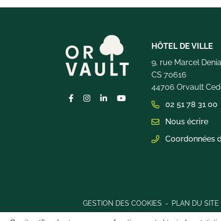
HÔTEL DE VILLE
9, rue Marcel Deni
CS 70616
44706 Orvault Ced
Lien vers le compte Facebook
Lien vers le compte Instagram
Lien vers le compte Linkedin
Lien vers la chaîne Youtub
02 51 78 31 00
Nous écrire
Coordonnées d
GESTION DES COOKIES
PLAN DU SITE