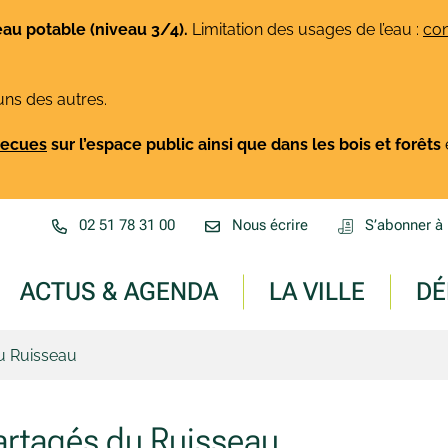
eau potable (niveau 3/4).
Limitation des usages de l’eau :
con
uns des autres.
rbecues
sur l’espace public ainsi que dans les bois et forêts
02 51 78 31 00
Nous écrire
S’abonner à 
ACTUS & AGENDA
LA VILLE
DÉ
u Ruisseau
artagés du Ruisseau