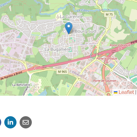
Leaflet
|