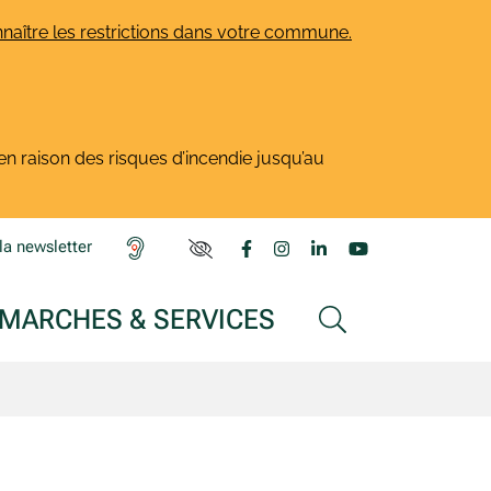
naître les restrictions dans votre commune.
en raison des risques d’incendie jusqu’au
Lien vers le compte Facebook
Lien vers le compte Insta
Lien vers le compte L
Lien vers la ch
la newsletter
PARAMÈTRES D'ACCESSIBILITÉ
MARCHES & SERVICES
AFFICHER LA