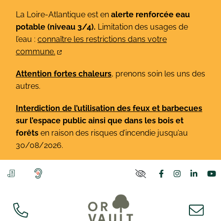
Gestion des traceurs
Aller
La Loire-Atlantique est en
alerte renforcée eau
au
potable (niveau 3/4).
Limitation des usages de
contenu
l’eau :
connaître les restrictions dans votre
commune.
Attention fortes chaleurs
, prenons soin les uns des
autres.
Interdiction de l’utilisation des feux et barbecues
sur l’espace public ainsi que dans les bois et
forêts
en raison des risques d’incendie jusqu’au
30/08/2026.
Lien vers le co
Lien vers l
Lien v
L
PARAMÈTRES D'ACCE