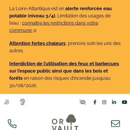
Gestion des traceurs
Aller
La Loire-Atlantique est en
alerte renforcée eau
au
potable (niveau 3/4).
Limitation des usages de
contenu
l’eau :
connaître les restrictions dans votre
commune.
Attention fortes chaleurs
, prenons soin les uns des
autres.
Interdiction de l’utilisation des feux et barbecues
sur l’espace public ainsi que dans les bois et
forêts
en raison des risques d’incendie jusqu’au
30/08/2026.
Lien vers le co
Lien vers l
Lien v
L
PARAMÈTRES D'ACCE