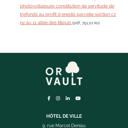
photovoltaiques constitution de servitude de
trefonds au profit d enedis parcelle section cz
n2 au 11 allée des tilleuls
(pdf, 751,01 ko)
Lien vers le compte Facebook
Lien vers le compte Instagram
Lien vers le compte Linkedi
Lien vers la chaîne Yo
HÔTEL DE VILLE
9, rue Marcel Deniau