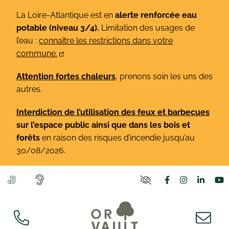
Gestion des traceurs
Aller
La Loire-Atlantique est en
alerte renforcée eau
au
potable (niveau 3/4).
Limitation des usages de
contenu
l’eau :
connaître les restrictions dans votre
commune.
Attention fortes chaleurs
, prenons soin les uns des
autres.
Interdiction de l’utilisation des feux et barbecues
sur l’espace public ainsi que dans les bois et
forêts
en raison des risques d’incendie jusqu’au
30/08/2026.
Lien vers le co
Lien vers l
Lien v
L
PARAMÈTRES D'ACCE