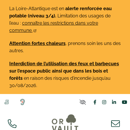
Gestion des traceurs
Aller
La Loire-Atlantique est en
alerte renforcée eau
au
potable (niveau 3/4).
Limitation des usages de
contenu
l’eau :
connaître les restrictions dans votre
commune.
Attention fortes chaleurs
, prenons soin les uns des
autres.
Interdiction de l’utilisation des feux et barbecues
sur l’espace public ainsi que dans les bois et
forêts
en raison des risques d’incendie jusqu’au
30/08/2026.
Lien vers le co
Lien vers l
Lien v
L
PARAMÈTRES D'ACCE