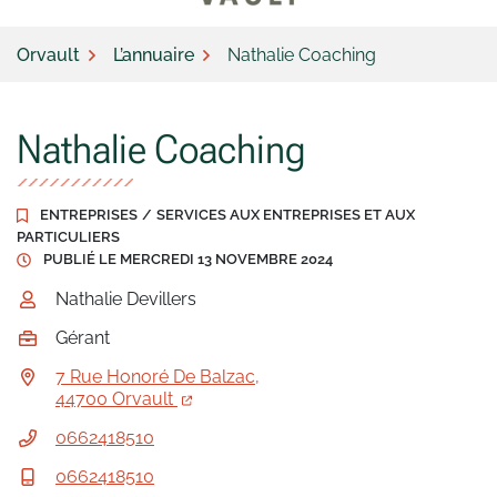
Orvault
L’annuaire
Nathalie Coaching
Nathalie Coaching
ENTREPRISES
/
SERVICES AUX ENTREPRISES ET AUX
PARTICULIERS
PUBLIÉ LE
MERCREDI 13 NOVEMBRE 2024
INFOS UTILES
Nathalie Devillers
Gérant
7 Rue Honoré De Balzac,
44700 Orvault
0662418510
0662418510