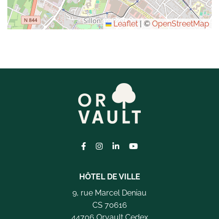
Leaflet
|
©
OpenStreetMap
Lien vers le compte Facebook
Lien vers le compte Instagram
Lien vers le compte Linkedi
Lien vers la chaîne Yo
HÔTEL DE VILLE
9, rue Marcel Deniau
CS 70616
44706 Orvault Cedex